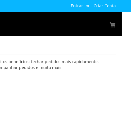
Entrar
Criar Conta
Meu Ca
tos benefícios: fechar pedidos mais rapidamente,
companhar pedidos e muito mais.