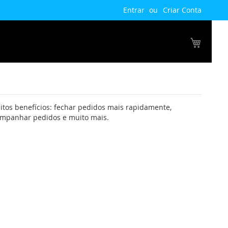
Entrar
Criar Conta
Meu Ca
tos benefícios: fechar pedidos mais rapidamente,
companhar pedidos e muito mais.