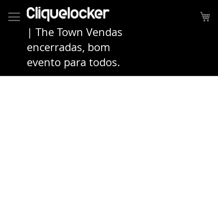
Pular
para
Me
o
| The Town Vendas
conteúdo
encerradas, bom
evento para todos.