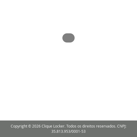
Copyright © 2026 Clique Locker. Todos os direitos reservados. CNPJ:
35.813.953/0001-53