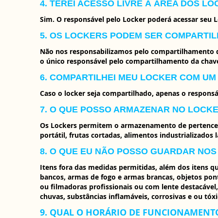
4. TEREI ACESSO LIVRE À ÁREA DOS L
Sim. O responsável pelo Locker poderá acessar seu 
5. OS LOCKERS PODEM SER COMPARTI
Não nos responsabilizamos pelo compartilhamento do
o único responsável pelo compartilhamento da chav
6. COMPARTILHEI MEU LOCKER COM UM 
Caso o locker seja compartilhado, apenas o responsá
7. O QUE POSSO ARMAZENAR NO LOCK
Os Lockers permitem o armazenamento de pertences/o
portátil, frutas cortadas, alimentos industrializados
8. O QUE EU NÃO POSSO GUARDAR NO
Itens fora das medidas permitidas, além dos itens q
bancos, armas de fogo e armas brancas, objetos ponti
ou filmadoras profissionais ou com lente destacável,
chuvas, substâncias inflamáveis, corrosivas e ou tóxi
9. QUAL O HORÁRIO DE FUNCIONAMENT