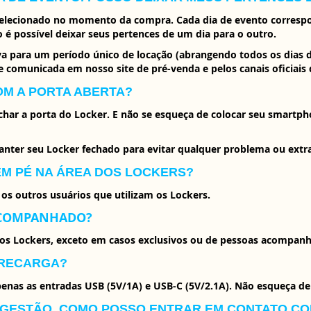
a selecionado no momento da compra. Cada dia de evento corres
o é possível deixar seus pertences de um dia para o outro.
a para um período único de locação (abrangendo todos os dias 
 comunicada em nosso site de pré-venda e pelos canais oficiais 
OM A PORTA ABERTA?
fechar a porta do Locker. E não se esqueça de colocar seu smartp
anter seu Locker fechado para evitar qualquer problema ou extra
EM PÉ NA ÁREA DOS LOCKERS?
os outros usuários que utilizam os Lockers.
 ACOMPANHADO?
dos Lockers, exceto em casos exclusivos ou de pessoas acompan
 RECARGA?
nas as entradas USB (5V/1A) e USB-C (5V/2.1A). Não esqueça de 
UGESTÃO, COMO POSSO ENTRAR EM CONTATO CO