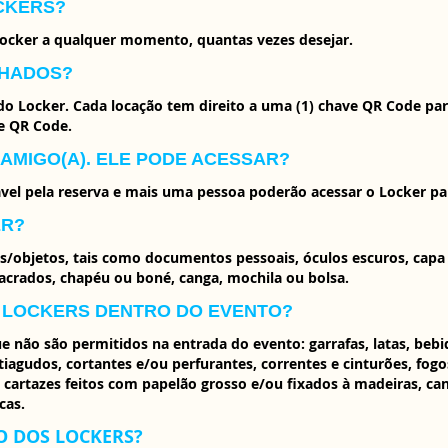
OCKERS?
Locker a qualquer momento, quantas vezes desejar.
LHADOS?
 Locker. Cada locação tem direito a uma (1) chave QR Code para
e QR Code.
AMIGO(A). ELE PODE ACESSAR?
vel pela reserva e mais uma pessoa poderão acessar o Locker par
ER?
bjetos, tais como documentos pessoais, óculos escuros, capa de
 lacrados, chapéu ou boné, canga, mochila ou bolsa.
S LOCKERS DENTRO DO EVENTO?
ue não são permitidos na entrada do evento: garrafas, latas, beb
agudos, cortantes e/ou perfurantes, correntes e cinturões, fogos 
 cartazes feitos com papelão grosso e/ou fixados à madeiras, canu
cas.
O DOS LOCKERS?