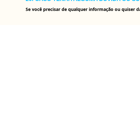
Se você precisar de qualquer informação ou quiser
TERMOS DE USO
Termos de Uso e Regulamento – Clique Locker
O serviço da Clique Locker, compreende a locação
medidas/especificações:
12,2 cm (altura) x 34 cm (largura) x 48,5 cm
27,2 cm (altura) x 34 cm (largura) x 58,5 cm
37,2 cm (altura) x 34 cm (largura) x 58,5 cm
O serviço de Lockers é oferecido pela Clique Locke