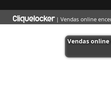
Pular
para
o
| Vendas online ence
conteúdo
Vendas online