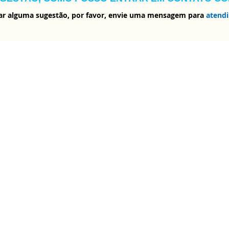
 dar alguma sugestão, por favor, envie uma mensagem para
atend
 de armários eletrônicos, “Locker”, para o armazenamento de perte
 (profundidade)
 (profundidade)
 (profundidade)
r, inscrita no CNPJ nº 35.813.953/0001-53, que realizará toda a ope